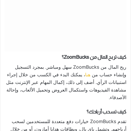
كيف تربح المال من ZoomBucks؟
ربح المال من ZoomBucks سهل ومباشر. بمجرد التسجيل
وإنشاء حساب من
هنا
، يمكنك البدء في الكسب من خلال إجراء
استبيانات الرأي. أضف إلى ذلك، إكمال المهام عبر الإنترنت مثل
مشاهدة الفيديوهات واستكمال العروض وتحميل الألعاب، وإحالة
الأصدقاء.
كيف تسحب أرباحك؟
تقدم ZoomBucks خيارات دفع متعددة للمستخدمين لسحب
أرباحهم. وتشمل باي بال، وبطاقات هدايا أمازون، أو من خلال