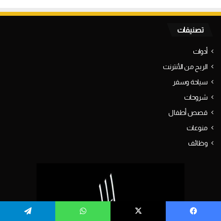
تصنيفات
أدوات
الربح من الأنترنت
سياحة وسفر
شروحات
قصص أطفال
منوعات
وظائف
يسبوك
‫X
واتساب
تيلقرام