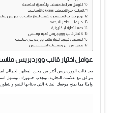
10. التوافق مع المتصفحات والأجهزة المتعددة
11. التوافق مع الإضافات plugins الأساسية
12. توفر خيارات التخصيص: كيفية اختيار قالب ووردبريس مناسب
13. اختر قالب جاهز للترجمة
14. دعم التجارة الإلكترونية
15. لا تختر قالب ووردبريس قديم ومنسي
16. التسعير: كيفية اختيار قالب ووردبريس مناسب
17. تحقق من آراء وتقييمات المستخدمين
عوامل اختيار قالب ووردبريس منا
يعد قالب الووردبريس أكثر من مجرد المظهر الجمالي لم
يتوافق مع علامتك التجارية، ويجذب جمهورك، ويسهل استرا
وآمنًا مما يمنح موقعك المتانة التي يحتاجها للنمو والتطو