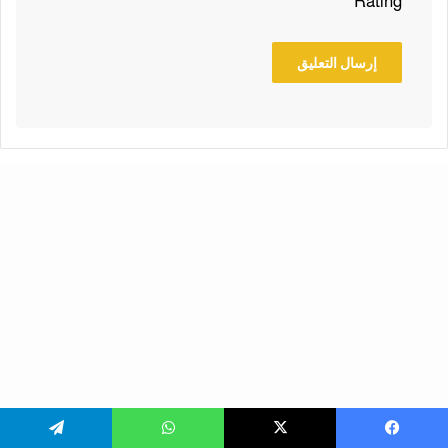
Rating
يسبوك
‫X
واتساب
تيلقرام