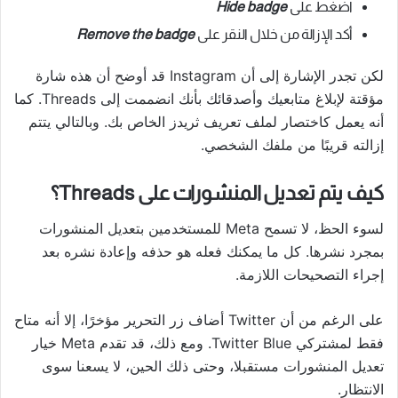
اضغط على
Hide badge
أكد الإزالة من خلال النقر على
Remove the badge
لكن تجدر الإشارة إلى أن Instagram قد أوضح أن هذه شارة
مؤقتة لإبلاغ متابعيك وأصدقائك بأنك انضممت إلى Threads. كما
أنه يعمل كاختصار لملف تعريف ثريدز الخاص بك. وبالتالي يتتم
إزالته قريبًا من ملفك الشخصي.
كيف يتم تعديل المنشورات على Threads؟
لسوء الحظ، لا تسمح Meta للمستخدمين بتعديل المنشورات
بمجرد نشرها. كل ما يمكنك فعله هو حذفه وإعادة نشره بعد
إجراء التصحيحات اللازمة.
على الرغم من أن Twitter أضاف زر التحرير مؤخرًا، إلا أنه متاح
فقط لمشتركي Twitter Blue. ومع ذلك، قد تقدم Meta خيار
تعديل المنشورات مستقبلا، وحتى ذلك الحين، لا يسعنا سوى
الانتظار.