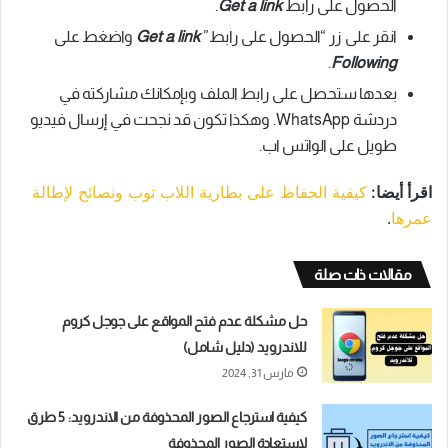
الحصول على رابط
Get a link
.
انقر على زر “الحصول على رابط”
Get a link
واضغط على
.
Following
بعدها ستحصل على رابط الملف وبإمكانك مشاركته في
دردشة WhatsApp. وهكذا تكون قد نجحت في إرسال فيديو
طويل على الواتس اب.
اقرأ أيضا:
كيفية الحفاظ على بطارية اللاب توب ونصائح لإطالة
عمرها
.
مقالات ذات صلة
حل مشكلة عدم فتح المواقع على جوجل كروم
للاندرويد (دليل شامل)
مارس 31, 2024
كيفية استرجاع الصور المحذوفة من الاندرويد: 5 طرق
لاستعادة الصور المحذوفة