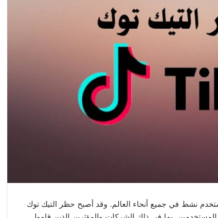
تخدم نشط في جميع أنحاء العالم. وقد أصبح حظر التيك توك
 المستخدمين. بما في ذلك الشركات والمؤثرين الذين قاموا