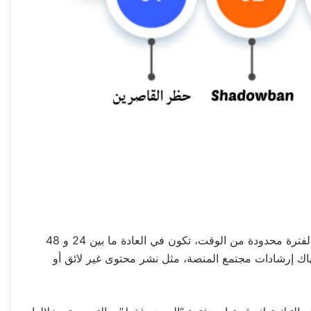
الحظر المؤقت على TikTok هو تعليق حساب المستخدم لفترة محدودة من الوقت، تكون في العادة ما بين 24 و 48
هاك إرشادات مجتمع المنصة، مثل نشر محتوى غير لائق أو