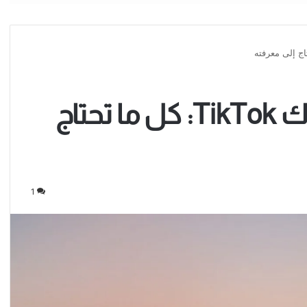
طرق فك حظر التيك توك TikTok: كل ما تحتاج
1