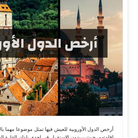
أرخص الدول الأوروبية للعيش فيها تمثل موضوعا مهما بال
إقامتهم. حيث يريدون الاستقرار في إحدى بلدان القارة ال