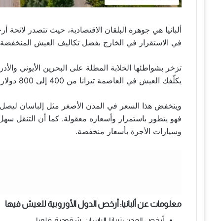
ألبانيا هي جوهرة البلقان الاقتصادية، حيث تتصدر لائحة أ
في الاستقرار في الخارج بفضل تكاليف العيش المنخفضة وث
تزخر بشواطئها الخلابة المطلة على البحرين الأيوني والأدري
يكلّفك العيش في العاصمة تيرانا من 400 إلى 800 دولار شهريا، حيث يبلغ متوسط إيجار شقة بغرفة واحدة 350 دولار.
فهو يتطور باستمرار وأسعاره معقولة. كما أن التنقل سهل
وسيارات الأجرة بأسعار منخفضة.
معلومات عن ألبانيا: أرخص الدول الأوروبية للعيش فيها
أرخص المدن: تيرانا، إلباسان، شقودرة، فلورا.