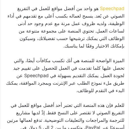
Speechpad
هو واحد من أفضل مواقع للعمل في التفريغ
الصوتي عن بُعد. يسمح لعماله بكسب أعلى مع تقدمهم في أداء
الوظيفة، ولديه ظروف عمل مرنة مع عدم وجود حد أدنى
لساعات العمل. تحتوي المنصة على مجموعة متنوعة من
الوظائف التي يمكنك ترشيحها حسب تفضيلاتك، وسيكون
بإمكانك الاختيار وفقًا لما يناسبك.
الميزة الواضحة للمنصة هي أنك تكسب مكافآت أيضًا، والتي
تحصل عليها كلما تقدمت في العمل للحصول على تقييم جيد
لجودة العمل. يمكنك التقديم بسهولة في Speechpad عن
طريق ملء نموذج الطلب عبر الإنترنت وبمجرد الموافقة، يمكنك
البدء في التقدم للوظائف.
للعلم فإن هذه المنصة التي تعتبر أحد أفضل مواقع للعمل في
التفريغ الصوتي لا تقتصر على النسخ فقط. إذْ لديها مشاريع
للترجمة والمراجعات والتعليقات التوضيحية. تدفع لعمالها مرتين
أسبوعيًا عبر PayPal، وتكسب ما بين 2 إلى 5 دولار في