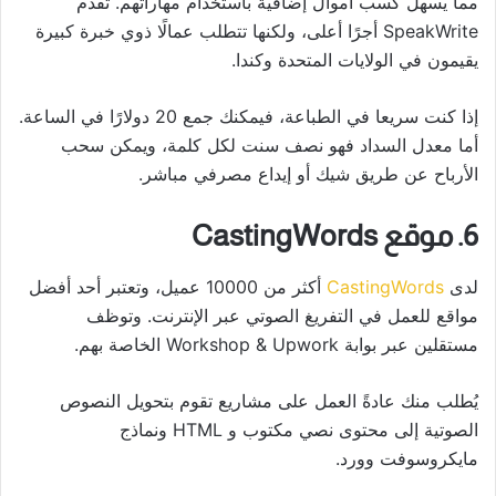
مما يسهل كسب أموال إضافية باستخدام مهاراتهم. تقدم
SpeakWrite أجرًا أعلى، ولكنها تتطلب عمالًا ذوي خبرة كبيرة
يقيمون في الولايات المتحدة وكندا.
إذا كنت سريعا في الطباعة، فيمكنك جمع 20 دولارًا في الساعة.
أما معدل السداد فهو نصف سنت لكل كلمة، ويمكن سحب
الأرباح عن طريق شيك أو إيداع مصرفي مباشر.
6. موقع CastingWords
لدى
CastingWords
أكثر من 10000 عميل، وتعتبر أحد أفضل
مواقع للعمل في التفريغ الصوتي عبر الإنترنت. وتوظف
مستقلين عبر بوابة Workshop & Upwork الخاصة بهم.
يُطلب منك عادةً العمل على مشاريع تقوم بتحويل النصوص
الصوتية إلى محتوى نصي مكتوب و HTML ونماذج
مايكروسوفت وورد.