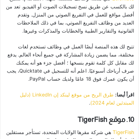
لك بالكسب عن طريق نسخ تسجيلات الصوت أو الفيديو. تعد من
أفضل مواقع للعمل في التفريغ الصوتي من المنزل. وتقدم
العديد من وظائف التفريغ الصوتي، بما في ذلك الملاحظات
القانونية والتقارير الطبية والخطابات والمذكرات وغيرها.
تتيح لك هذه المنصة أيضًا العمل في وظائف تستخدم لغات
مختلفة، مما يضمن زيادة المشاركة في جميع أنحاء العالم. يدفع
لك مقابل كل كلمة تقوم بنسخها ؛ أفضل جزء هو أنه يمكنك
صرف أرباحك أسبوعيًا. اعلم أنه للتسجيل في Quicktate، يجب
أن يكون عمرك فوق 18 عامًا ولديك حساب PayPal.
اقرأ أيضا:
طرق الربح من موقع لينكد إن LinkedIn (دليل
المبتدئين لعام 2024)
.
10. موقع TigerFish
TigerFish
هي شركة مقرها الولايات المتحدة، تستأجر مستقلين