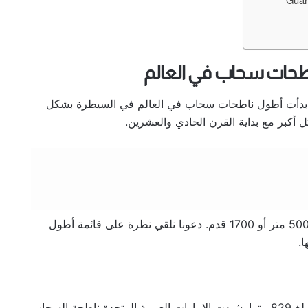
يدة، بدأت أطول ناطحات سحاب في العالم في السيطرة بشكل
كل أكبر مع بداية القرن الحادي والعشرين.
تقف أطول المباني في العالم اليوم على ارتفاع يزيد عن 500 متر أو 1700 قدم. دعونا نلقي نظرة على قائمة أطول
ا.
يتصدر برج خليفة قائمة أطول المباني في العالم بإرتفاع يبلغ 829 مترا. شيدت الإمارات العربية المتحدة ناطحة السحاب