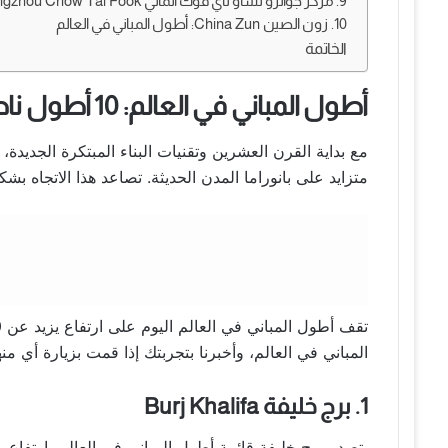
9. مركز جوانزو تشاو تاي فوك المالي Guangzhou Chow Tai Fook
10. زون الصين China Zun: أطول المباني في العالم
الخاتمة
أطول المباني في العالم: 10 أطول ناطحات سحاب في العالم
مع بداية القرن العشرين وتقنيات البناء المبتكرة الجد
متزايد على بانوراما المدن الحديثة. تصاعد هذا الاتجاه بش
المباني في العالم، وأخبرنا بتجربتك إذا قمت بزيارة أي منه
1. برج خليفة Burj Khalifa