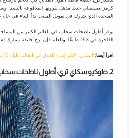
كرمز مستقبلي جديد مذهل لثروتها المدفوعة بالنفط. وسم
المتحدة الذي شارك في تمويل المبنى. بدأ البناء في عام 2004 وانتهى بعد 5 سنوات فقط في عام 2009.
توفر أطول ناطحات سحاب في العالم الكثير من المساحات 
الفاخرة في 163 طابقًا. وللعلم فإن برج خليفة مملوك لشركة إعمار العقارية، وهي أكبر شركة عقارية في البلد.
اقرأ أيضا:
المباني الأكثر إثارة للجدل في العالم: إليك 10 بنايات معمارية
2. طوكيو سكاي تري: أطول ناطحات سحاب في العالم