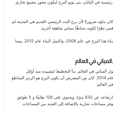
كة سكك حديدية رئيسية في اليابان. بنى توبو البرج ليكون محور مجمع تجاري
كان بناؤه ضروريًا لأن برج البث الرئيسي القديم في المدينة لم
قمي نظرًا لكونه محاطًا بمباني شاهقة أخرى.
يتسع لما يقرب من 3000 شخص بصفته برج مراقبة. بدأ بناء هذا البرج في عام 2008، واكتمل البناء عام 2012. بينما
المباني في العالم. بدأ التخطيط لتشييده منذ أوائل
التسعينيات، لكن بدأ البناء الفعلي في عام 2008 وانتهى عام 2014. كان من المفترض أن يكون البرج هو الرمز الساطع
ي العالم.
ومع ذلك، فإنه يعد أطول مبنى في الصين حتى الآن. يزيد ارتفاعه عن 632 مترًا، ويحتوي على 128 طابقًا و 5 طوابق
ر مساحات تجارية بالإضافة إلى العديد من المساحات