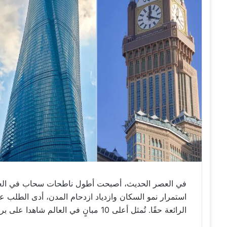
في العصر الحديث، أصبحت أطول ناطحات سحاب في العالم رم
استمرار نمو السكان وازدياد ازدحام المدن، أدى الطلب على 
الرائعة حقًا. تُمثل أعلى 10 مبانٍ في العالم شاهدا على براعة الإنسان والابتكار الهندسي.