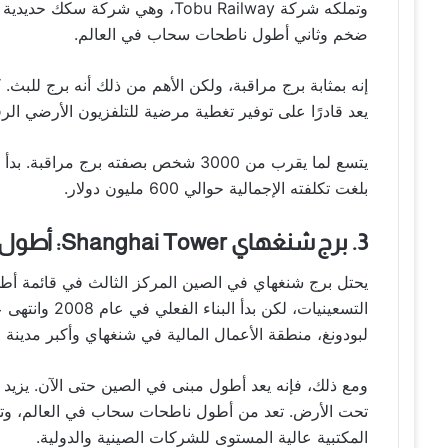
وتملكه شركة Tobu Railway، وهي شر
ضخم وثاني أطول ناطحات سحاب في العالم.
إنه بمثابة برج مراقبة، ولكن الأهم من ذلك أنه برج للبث. 
يعد قادرًا على توفير تغطية مرضية للتلفزيون الأرضي الر
بلغت تكلفته الإجمالية حوالي 600 مليون دولار.
3. برج شنغهاي Shanghai Tower: أطول المباني في العالم
يحتل برج شنغهاي في الصين المركز الثالث في قائمة أطول 
لبودونغ، منطقة الأعمال المالية في شنغهاي وأكبر مدينة ف
تحت الأرض. تعد من أطول ناطحات سحاب في العالم، وتوف
المكتبية عالية المستوى للشركات الصينية والدولية.