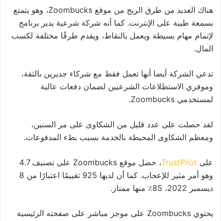
هناك العديد من طرق الربح من موقع Zoombucks، وهو يتمتع
بسمعة طيبة على الإنترنت. كما أنه شركة شرعية يدير برنامج
لإتمام مهام بسيطة ويعمل بالنقاط، ويقدم طرقًا مختلفة لكسب
المال.
تدعي الشركة أيضا أنها تعمل فقط مع شركاء جديرين بالثقة،
وموفري الاستطلاعات الشرعيين لضمان دفعات عالية
لمستخدمي Zoombucks.
لقد حصلت على عدد قليل من الشكاوى على مر السنين،
ومعظم الشكاوى المحيطة بالخدمة بسبب بطء المدفوعات.
على
TrustPilot
، حصل موقع Zoombucks على تصنيف 4.7
وهو أمر مثير للإعجاب. كما أن لديها 925 تقييمًا اعتبارًا من 8
ديسمبر 2022، 85٪ منها ممتاز.
يحتوي Zoombucks على موجز مباشر على صفحته الرئيسية