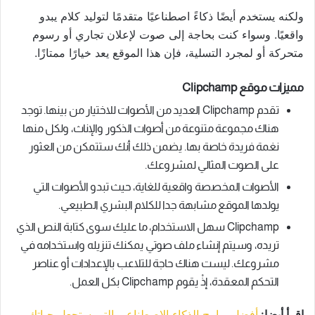
ولكنه يستخدم أيضًا ذكاءً اصطناعيًا متقدمًا لتوليد كلام يبدو
واقعيًا. وسواء كنت بحاجة إلى صوت لإعلان تجاري أو رسوم
متحركة أو لمجرد التسلية، فإن هذا الموقع يعد خيارًا ممتازًا.
مميزات موقع Clipchamp
تقدم Clipchamp العديد من الأصوات للاختيار من بينها. توجد
هناك مجموعة متنوعة من أصوات الذكور والإناث، ولكل منها
نغمة فريدة خاصة بها. يضمن ذلك أنك ستتمكن من العثور
على الصوت المثالي لمشروعك.
الأصوات المخصصة واقعية للغاية، حيث تبدو الأصوات التي
يولدها الموقع مشابهة جدا للكلام البشري الطبيعي.
Clipchamp سهل الاستخدام، ما عليك سوى كتابة النص الذي
تريده، وسيتم إنشاء ملف صوتي يمكنك تنزيله واستخدامه في
مشروعك. ليست هناك حاجة للتلاعب بالإعدادات أو عناصر
التحكم المعقدة، إذْ يقوم Clipchamp بكل العمل.
اقرأ أيضا:
أفضل برامج الذكاء الاصطناعي التي ستجعل حياتك