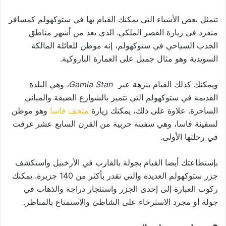
تتمثل بعض الأشياء التي يمكنك القيام بها في ستوكهولم كمسافر
منفرد في زيارة القصر الملكي. الذي يعد من أشهر مناطق
الجذب السياحي في ستوكهولم، إنه موطن للعائلة المالكة
السويدية وهو مثال جميل على العمارة الباروكية.
ويمكنك كذلك القيام بنزهة عبر
Gamla Stan
، وهي البلدة
القديمة في ستوكهولم التي تتميز بالشوارع الضيقة والمباني
الساحرة. علاوة على ذلك، يمكنك زيارة
متحف فاسا
وهو موطن
لسفينة فاسا، وهي سفينة حربية من القرن السابع عشر غرقت
في رحلتها الأولى.
بإستطاعتك أيضا القيام بجولة بالقارب في الأرخبيل واستكشف
جزر ستوكهولم العديدة والتي تقدر بأكثر من 140 جزيرة. يمكنك
ركوب العبارة إلى إحدى الجزر واستئجار دراجة والذهاب في
جولة أو مجرد الاسترخاء على الشاطئ والاستمتاع بالمناظر.