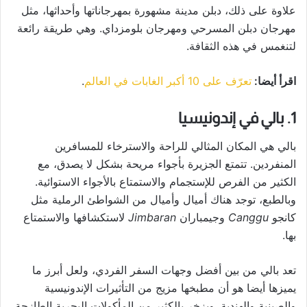
علاوة على ذلك، دبلن مدينة مشهورة بمهرجاناتها وأحداثها، مثل
مهرجان دبلن المسرحي ومهرجان بلومزداي. وهي طريقة رائعة
لتنغمس في هذه الثقافة.
اقرأ أيضا:
تعرّف على 10 أكبر الغابات في العالم
.
1. بالي في إندونيسيا
بالي هي المكان المثالي للراحة والاسترخاء للمسافرين
المنفردين. تتمتع الجزيرة بأجواء مريحة بشكل لا يصدق، مع
الكثير من الفرص للإستجمام والاستمتاع بالأجواء الاستوائية.
وبالطبع، توجد هناك أميال وأميال من الشواطئ الرملية مثل
كانجو
Canggu
وجيمباران
Jimbaran
لاستكشافها والاستمتاع
بها.
تعد بالي من بين أفضل وجهات السفر الفردي، ولعل أبرز ما
يميزها أيضا هو أن مطبخها مزيج من التأثيرات الإندونيسية
والصينية والهندية. ويزخر بالكثير من المأكولات البحرية الطازجة