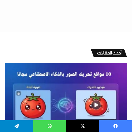
أحدث المقالات
أدوات
يسبوك
‫X
واتساب
تيلقرام