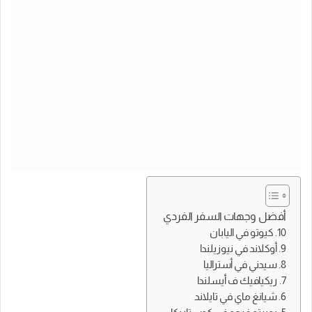
أفضل وجهات السفر الفردي
10. كيوتو في اليابان
9. أوكلاند في نيوزيلندا
8. سيدني في أستراليا
7. ريكيافيك ف أيسلندا
6. شيانغ ماي في تايلاند