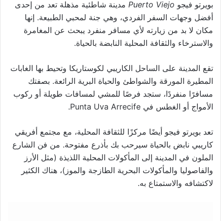
بويرتو فيجو
Puerto Viejo
مدينة شاطئية مذهلة تعد من إحدى
أفضل وجهات السفر الفردي، وهي جنة لمحبي الطبيعة. إنها
مكان لا بد من زيارته لأي مسافر منفرد يبحث عن المغامرة
والاسترخاء والثقافة المحلية النابضة بالحياة.
تقع المدينة على الساحل الكاريبي لكوستاريكا وتحيط بها الغابات
المطيرة المورقة والشواطئ والحياة البرية الرائعة. بصفتك
مسافرًا منفردًا، ستجد فرصًا للمشي لمسافات طويلة أو ركوب
الأمواج أو الغطس في Punta Uva Arrecife.
تعد بويرتو فيجو أيضًا مركزًا للثقافة المحلية، مع مجتمع أفريقي
كاريبي نابض بالحياة سيرحب بك بأذرع مفتوحة. من فن الشارع
الملون في المدينة إلى المأكولات المحلية اللذيذة (مثل الأرز
والفاصوليا والمأكولات البحرية الطازجة والموز)، هناك الكثير
لاكتشافه والاستمتاع به.