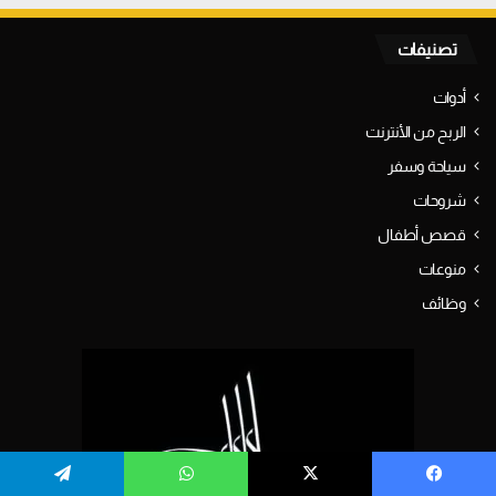
تصنيفات
أدوات
الربح من الأنترنت
سياحة وسفر
شروحات
قصص أطفال
منوعات
وظائف
يسبوك
‫X
واتساب
تيلقرام