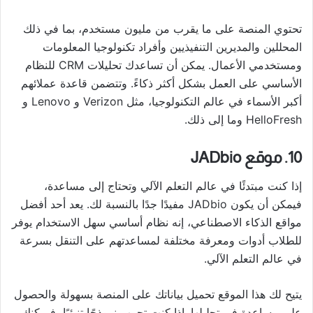
تحتوي المنصة على ما يقرب من مليون مستخدم، بما في ذلك
المحللين والمديرين التنفيذيين وأفراد تكنولوجيا المعلومات
ومستخدمي الأعمال. يمكن أن تساعدك تحليلات CRM للنظام
الأساسي على العمل بشكل أكثر ذكاءً. وتتضمن قاعدة عملائهم
أكبر الأسماء في عالم التكنولوجيا، مثل Verizon و Lenovo و
HelloFresh وما إلى ذلك.
10. موقع JADbio
إذا كنت مبتدئًا في عالم التعلم الآلي وتحتاج إلى مساعدة،
فيمكن أن يكون JADbio مفيدًا جدًا بالنسبة لك. يعد أحد أفضل
مواقع الذكاء الاصطناعي، إنه نظام أساسي سهل الاستخدام يوفر
للطلاب أدوات ومعرفة مختلفة لمساعدتهم على التنقل بسرعة
في عالم التعلم الآلي.
يتيح لك هذا الموقع تحميل بياناتك على المنصة بسهولة والحصول
على مساعدة في تحليلها. إذا كنت تجرب نموذجًا تنبئيًا، فيمكنك