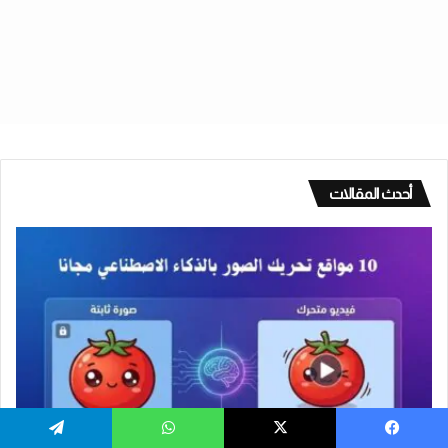
أحدث المقالات
أدوات
يسبوك
‫X
واتساب
تيلقرام